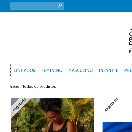
s
LINHA SOS
FEMININO
MASCULINO
INFANTIL
PEL
Início
›
Todos os produtos