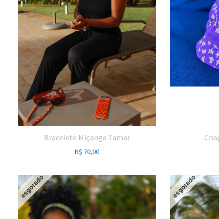
Bracelete Miçanga Tamar
Chap
R$
70,00