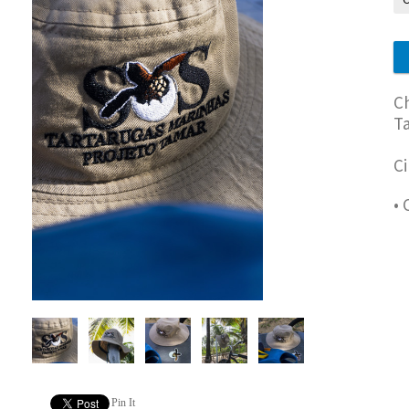
Ch
T
Ci
• 
Pin It