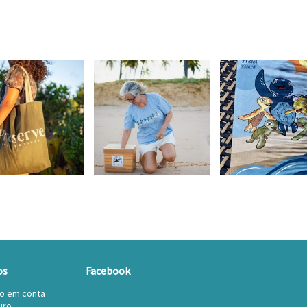
os
Facebook
to em conta
uro