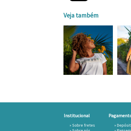
Veja também
Institucional
Pagament
»
Sobre fretes
» Depósi
»
Sobre nós
»
Pagseg