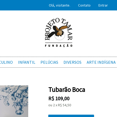
Olá, visitante.
Contato
Entrar
CULINO
INFANTIL
PELÚCIAS
DIVERSOS
ARTE INDÍGENA
Tubarão Boca
R$
109,00
ou
2
x
R$
54,50