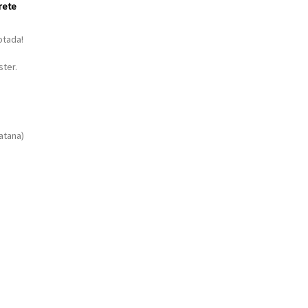
frete
rotada!
ter.
atana)