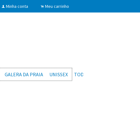
Minha conta
Meu carrinho
f
.
GALERA DA PRAIA
UNISSEX
TODOS