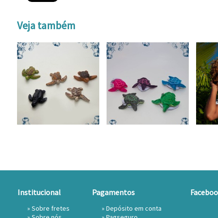
Veja também
Institucional
Pagamentos
Faceboo
»
Sobre fretes
» Depósito em conta
»
Sobre nós
»
Pagseguro