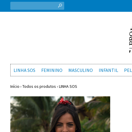
s
LINHA SOS
FEMININO
MASCULINO
INFANTIL
PEL
Início
›
Todos os produtos
›
LINHA SOS